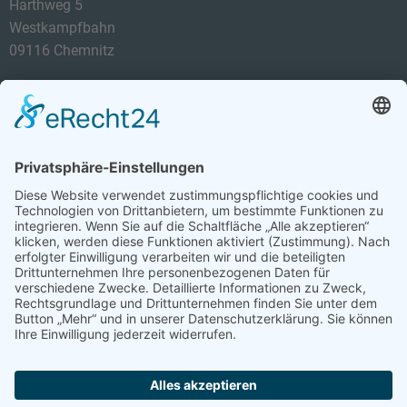
Harthweg 5
Westkampfbahn
09116 Chemnitz
Telefon: 0174 3419434
E-Mail:
info@tca-ev.de
Newsletter
Sicherheitsfrage
*
Was ist die Summe aus 4 und 8?
Abonnieren Sie den kostenlosen TCA-Newsletter und
verpassen Sie keine Neuigkeit mehr.
Abonnieren