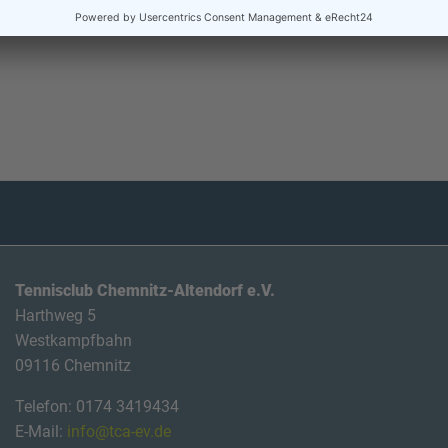
27
28
Tennisclub Chemnitz-Altendorf e.V.
Harthweg 5
Westkampfbahn
09116 Chemnitz
Telefon: 0174 3419434
E-Mail:
info@tca-ev.de