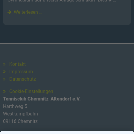
Weiterlesen …
Kontakt
Impressum
Datenschutz
Cookie-Einstellungen
Tennisclub Chemnitz-Altendorf e.V.
Harthweg 5
Westkampfbahn
09116 Chemnitz
Telefon: 0174 3419434