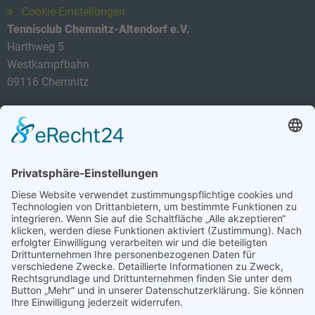
Cookie-Einstellungen
Tennisclub Chemnitz-Altendorf e.V.
Harthweg 5
Westkampfbahn
09116 Chemnitz
Telefon: 0174 3419434
E-Mail:
info@tca-ev.de
Newsletter
Sicherheitsfrage
*
Bitte rechnen Sie 1 plus 6.
Abonnieren Sie den kostenlosen TCA-Newsletter und
verpassen Sie keine Neuigkeit mehr.