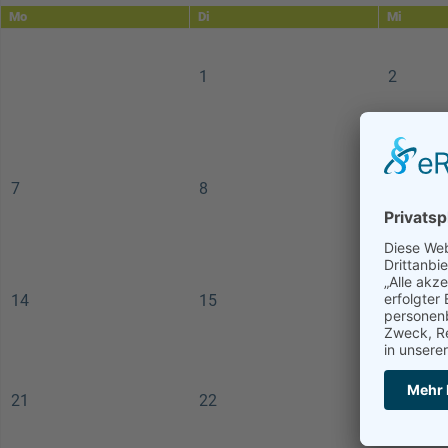
Mo
Di
Mi
1
2
7
8
9
14
15
16
21
22
23