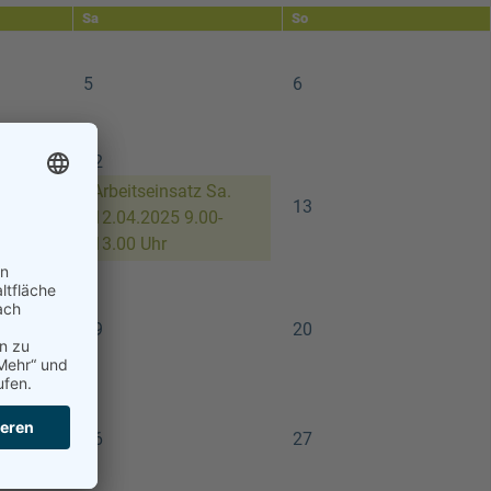
Sa
So
5
6
12
Sa.
Arbeitseinsatz Sa.
13
0-
12.04.2025 9.00-
13.00 Uhr
19
20
26
27