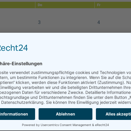
Do
Fr
3
4
10
11
Mitgliederversammlung
Arbeitseinsatz 
Do 10. April 2025,
12.04.2025 9.0
18.30-20.00 Uhr
13.00 Uhr
17
18
24
25