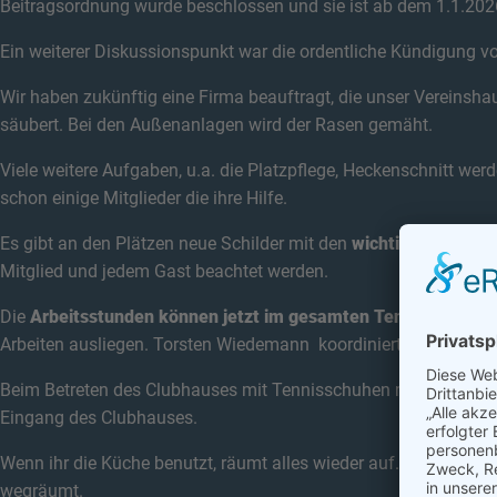
Beitragsordnung wurde beschlossen und sie ist ab dem 1.1.2026
Ein weiterer Diskussionspunkt war die ordentliche Kündigung v
Wir haben zukünftig eine Firma beauftragt, die unser Vereinsh
säubert. Bei den Außenanlagen wird der Rasen gemäht.
Viele weitere Aufgaben, u.a. die Platzpflege, Heckenschnitt wer
schon einige Mitglieder die ihre Hilfe.
Es gibt an den Plätzen neue Schilder mit den
wichtigsten Regel
Mitglied und jedem Gast beachtet werden.
Die
Arbeitsstunden können jetzt im gesamten Tennisjahr
durc
Arbeiten ausliegen. Torsten Wiedemann koordiniert die Einsätze
Beim Betreten des Clubhauses mit Tennisschuhen müssen
Ein
Eingang des Clubhauses.
Wenn ihr die Küche benutzt, räumt alles wieder auf. Es wird ni
wegräumt.