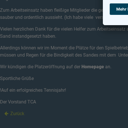
Zum Arbeitseinsatz haben fleißige Mitglieder die gesamte Küche
sauber und ordentlich aussieht. (Ich habe viele verschiedene Pu
Vielen herzlichen Dank für die vielen Helfer zum Arbeitseinsat
Sand instandgesetzt haben.
Allerdings können wir im Moment die Plätze für den Spielbetrie
müssen und Regen für die Bindigkeit des Sandes mit dem Unter
Wir kündigen die Platzeröffnung auf der
Homepage
an.
Sportliche Grüße
!Auf ein erfolgreiches Tennisjahr!
Der Vorstand TCA
Zurück