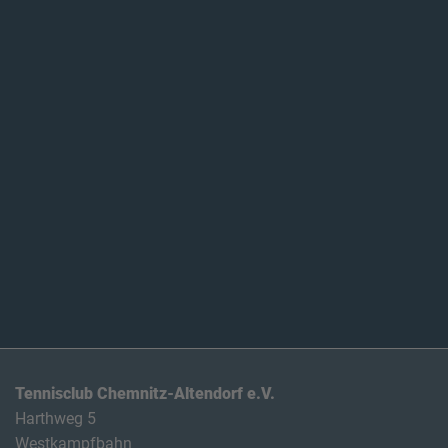
Tennisclub Chemnitz-Altendorf e.V.
Harthweg 5
Westkampfbahn