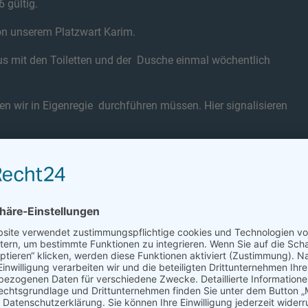
 gültig.
on unserem Platzwart Karim.
aus mit den Toiletten und der Dusche einmal wöchentlich
den wir in Eigenregie durchführen müssen. Hier signalisieren
n
, die auf den Tennisplätzen gelten. Diese müssen von jedem
hgeführt werden. Im Clubhaus werden Listen mit erforderlichen
.
weg -Überziehschuhe
getragen werden. Ihr findet sie am
emanden mehr geben, der das Geschirr etc. säubert und wieder