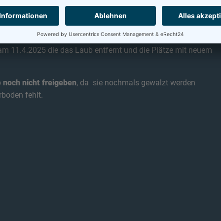
 grundhaft geputzt. Bitte achtet darauf, dass es dauerhaft
tzmittel gekauft und in der Küche deponiert.)
z am 11.4.2025 die das Laub entfernt und die Plätze mit neuem
b
noch nicht freigeben
, da sie nochmals gewalzt werden
boden fehlt.