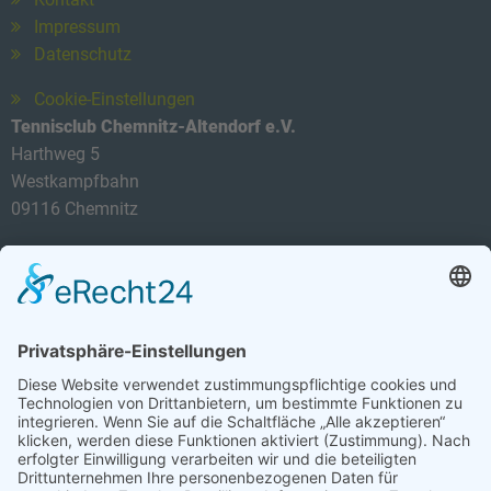
Impressum
Datenschutz
Cookie-Einstellungen
Tennisclub Chemnitz-Altendorf e.V.
Harthweg 5
Westkampfbahn
09116 Chemnitz
Telefon: 0174 3419434
E-Mail:
info@tca-ev.de
Newsletter
Sicherheitsfrage
*