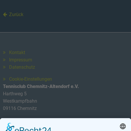
Zurück
Kontakt
Impressum
Datenschutz
Cookie-Einstellungen
Tennisclub Chemnitz-Altendorf e.V.
Harthweg 5
Westkampfbahn
09116 Chemnitz
Telefon: 0174 3419434
E-Mail:
info@tca-ev.de