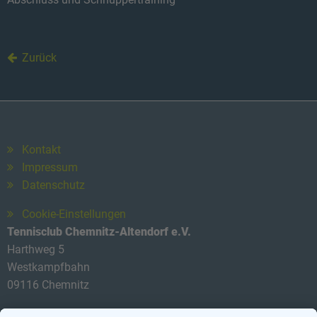
Zurück
Kontakt
Impressum
Datenschutz
Cookie-Einstellungen
Tennisclub Chemnitz-Altendorf e.V.
Harthweg 5
Westkampfbahn
09116 Chemnitz
Telefon: 0174 3419434