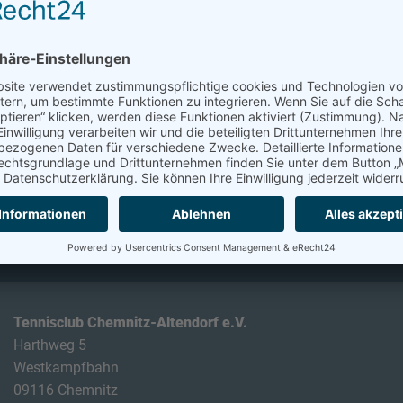
Tennisclub Chemnitz-Altendorf e.V.
Harthweg 5
Westkampfbahn
09116 Chemnitz