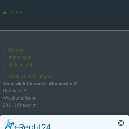
Zurück
Kontakt
Impressum
Datenschutz
Cookie-Einstellungen
Tennisclub Chemnitz-Altendorf e.V.
Harthweg 5
Westkampfbahn
09116 Chemnitz
Telefon: 0174 3419434
E-Mail:
info@tca-ev.de